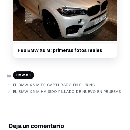
F86 BMW X6 M: primeras fotos reales
CATEGORÍAS
BMW X6
EL BMW X6 M ES CAPTURADO EN EL ‘RING
EL BMW X6 M HA SIDO PILLADO DE NUEVO EN PRUEBAS
Deja un comentario