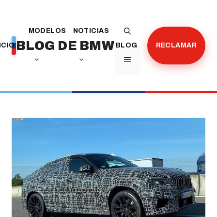
Saltar
al
MODELOS
NOTICIAS
contenido
BLOG DE BMW
ICIO
BLOG
RECLAMAR
MENÚ