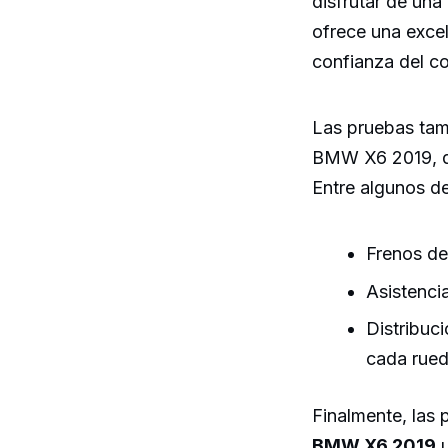
disfrutar de una
ofrece una excel
confianza del c
Las pruebas tamb
BMW X6 2019, qu
Entre algunos de
Frenos de
Asistenci
Distribuc
cada rued
Finalmente, las 
BMW X6 2019
u