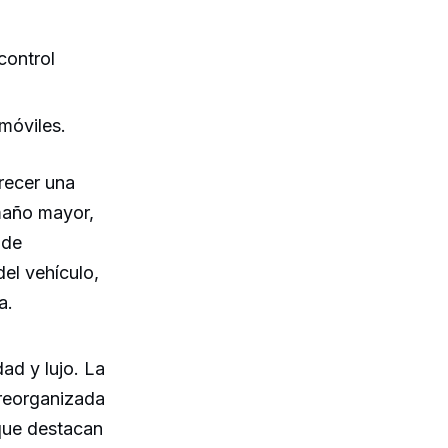
control
móviles.
recer una
amaño mayor,
 de
del vehículo,
a.
ad y lujo. La
 reorganizada
 que destacan