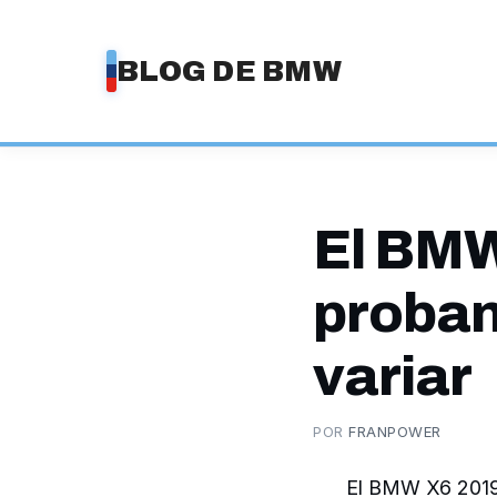
Saltar
al
BLOG DE BMW
contenido
El BMW
proban
variar
POR
FRANPOWER
El BMW X6 2019 