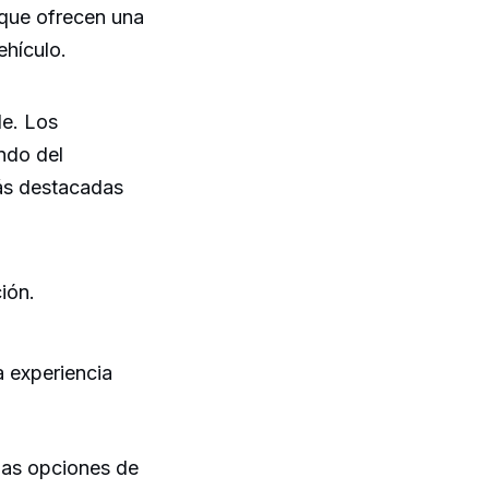
 que ofrecen una
ehículo.
le. Los
ndo del
más destacadas
ión.
 experiencia
ias opciones de