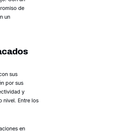
promiso de
en un
tacados
con sus
én por sus
ctividad y
 nivel. Entre los
aciones en