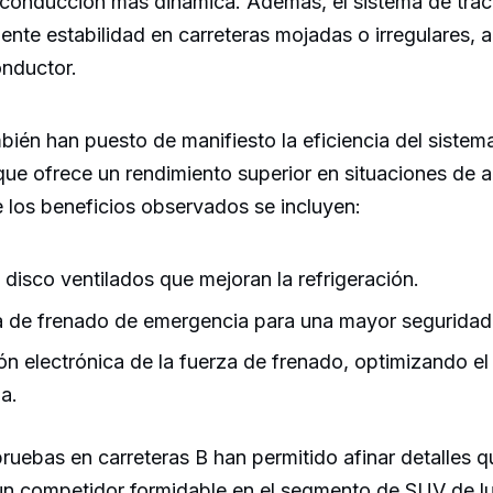
 conducción más dinámica. Además, el sistema de tracc
ente estabilidad en carreteras mojadas o irregulares,
onductor.
ién han puesto de manifiesto la eficiencia del sistem
e ofrece un rendimiento superior en situaciones de 
 los beneficios observados se incluyen:
 disco ventilados que mejoran la refrigeración.
a de frenado de emergencia para una mayor seguridad
ión electrónica de la fuerza de frenado, optimizando el
a.
pruebas en carreteras B han permitido afinar detalles 
n competidor formidable en el segmento de SUV de lu