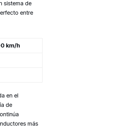
n sistema de
perfecto entre
00 km/h
a en el
ía de
ontinúa
conductores más