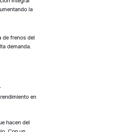
ión integral
 aumentando la
a de frenos del
alta demanda.
.
 rendimiento en
que hacen del
jo. Con un