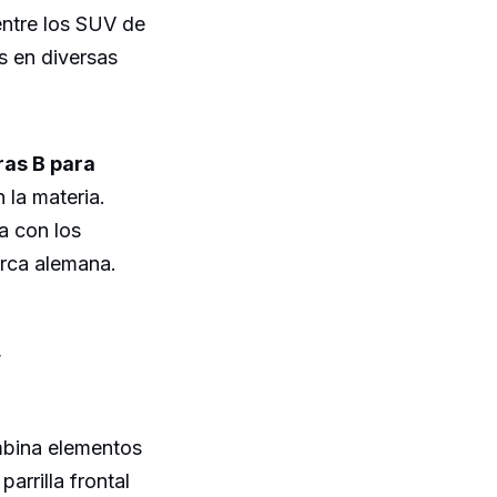
ntre los SUV de
s en diversas
ras B para
 la materia.
a con los
arca alemana.
mbina elementos
arrilla frontal