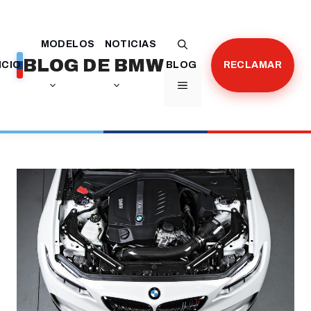
Saltar
al
MODELOS
NOTICIAS
contenido
BLOG DE BMW
ICIO
BLOG
RECLAMAR
MENÚ