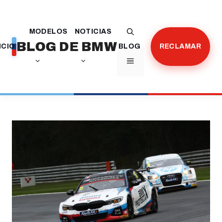
Saltar
al
MODELOS
NOTICIAS
contenido
BLOG DE BMW
ICIO
BLOG
RECLAMAR
MENÚ