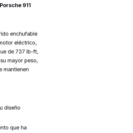
Porsche 911
brido enchufable
otor eléctrico,
ue de 737 lb-ft,
 su mayor peso,
se mantienen
u diseño
ento que ha