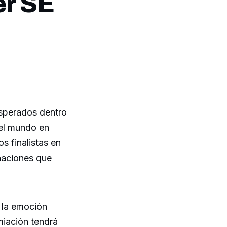
er SE
sperados dentro
del mundo en
s finalistas en
naciones que
 la emoción
miación tendrá