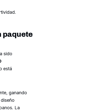
tividad.
n paquete
a sido
D
o está
ente, ganando
 diseño
rbanos. La