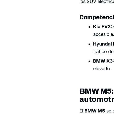
los SUV eléctric
Competencia
Kia EV3:
accesible
Hyundai I
tráfico de
BMW X3:
elevado.
BMW M5: 
automotr
El
BMW M5
se e