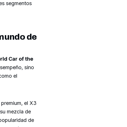
ntes segmentos
 mundo de
ld Car of the
esempeño, sino
 como el
s premium, el X3
 su mezcla de
 popularidad de