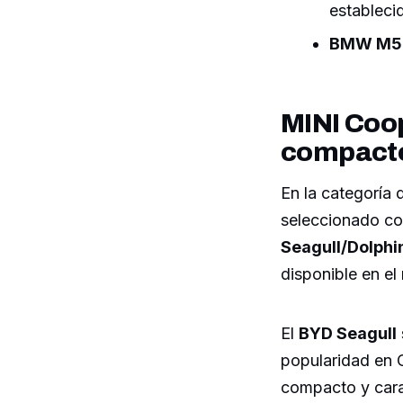
estableci
BMW M5
MINI Coo
compact
En la categoría
seleccionado com
Seagull/Dolphi
disponible en e
El
BYD Seagull
popularidad en C
compacto y cara