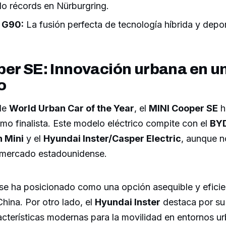
do récords en Nürburgring.
 G90:
La fusión perfecta de tecnología híbrida y depor
per SE: Innovación urbana en u
o
 de
World Urban Car of the Year
, el
MINI Cooper SE
h
o finalista. Este modelo eléctrico compite con el
BY
n Mini
y el
Hyundai Inster/Casper Electric
, aunque n
l mercado estadounidense.
se ha posicionado como una opción asequible y efici
hina. Por otro lado, el
Hyundai Inster
destaca por su
cterísticas modernas para la movilidad en entornos u