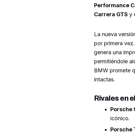
Performance Ca
Carrera GTS
y 
La nueva versión
por primera vez.
genera una impre
permitiéndole a
BMW promete que
intactas.
Rivales en 
Porsche 
icónico.
Porsche 