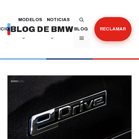
Saltar
al
MODELOS
NOTICIAS
contenido
BLOG DE BMW
ICIO
BLOG
RECLAMAR
MENÚ