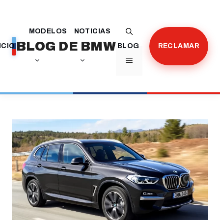
Saltar
al
MODELOS
NOTICIAS
contenido
BLOG DE BMW
ICIO
BLOG
RECLAMAR
MENÚ