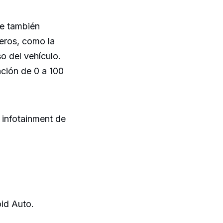
ue también
geros, como la
o del vehículo.
ación de 0 a 100
 infotainment de
id Auto.