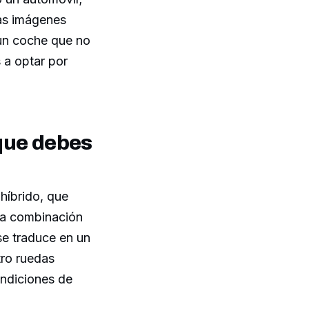
Las imágenes
 un coche que no
 a optar por
que debes
híbrido, que
sta combinación
se traduce en un
tro ruedas
ondiciones de