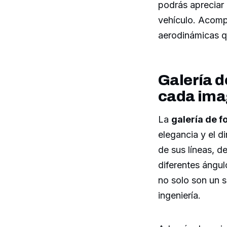
podrás apreciar 
vehículo. Acompá
aerodinámicas q
Galería d
cada im
La
galería de f
elegancia y el d
de sus líneas, d
diferentes ángul
no solo son un s
ingeniería.