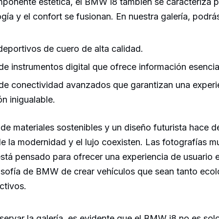
onente estética, el BMW i8 también se caracteriza por
gía y el confort se fusionan. En nuestra galería, podrá
deportivos de cuero de alta calidad.
de instrumentos digital que ofrece información esencia
de conectividad avanzados que garantizan una experi
n inigualable.
e materiales sostenibles y un diseño futurista hace del 
e la modernidad y el lujo coexisten. Las fotografías 
stá pensado para ofrecer una experiencia de usuario 
ilosofía de BMW de crear vehículos que sean tanto ec
ctivos.
bservar la galería, es evidente que el BMW i8 no es sol