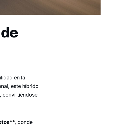
 de
lidad en la
nal, este híbrido
, convirtiéndose
otos
**, donde