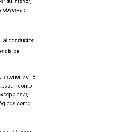
 su interior,
s observar:
l al conductor.
encia de
interior del i8
muestran cómo
excepcional,
ológicos como
o un automóvil;