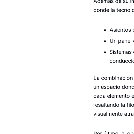
Además de su imp
donde la tecnolo
Asientos 
Un panel 
Sistemas 
conducció
La combinación d
un espacio dond
cada elemento e
resaltando la f
visualmente atra
Por último, al o