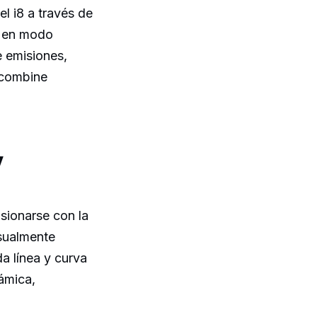
l i8 a través de
s en modo
e emisiones,
 combine
y
sionarse con la
isualmente
a línea y curva
ámica,