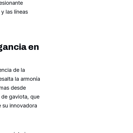
resionante
y las líneas
egancia en
encia de la
salta la armonía
tomas desde
a de gaviota, que
e su innovadora