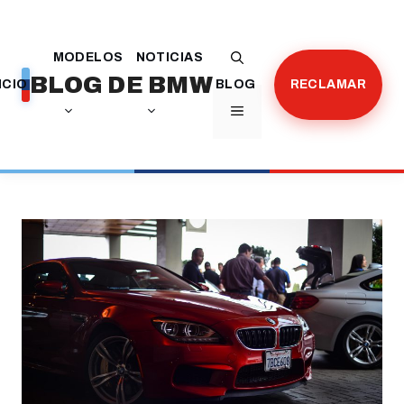
Saltar
al
MODELOS
NOTICIAS
contenido
BLOG DE BMW
ICIO
BLOG
RECLAMAR
MENÚ