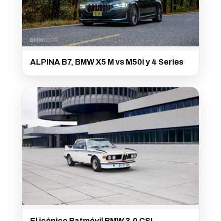
ALPINA B7, BMW X5 M vs M50i y 4 Series
El icónico Batmóvil BMW 3.0 CSL