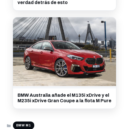
verdad detrás de esto
BMW Australia añade el M135i xDrive y el
M235i xDrive Gran Coupe a la flota M Pure
CATEGORÍAS
BMW M1