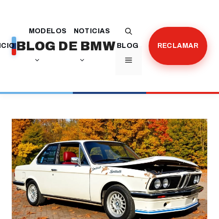
Saltar
al
MODELOS
NOTICIAS
contenido
BLOG DE BMW
ICIO
BLOG
RECLAMAR
MENÚ