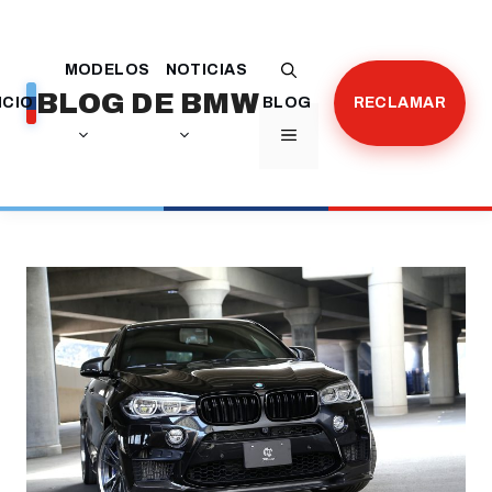
Saltar
al
MODELOS
NOTICIAS
contenido
BLOG DE BMW
ICIO
BLOG
RECLAMAR
MENÚ