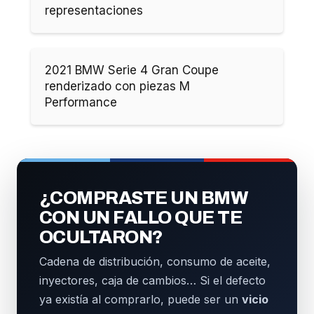
representaciones
2021 BMW Serie 4 Gran Coupe
renderizado con piezas M
Performance
¿COMPRASTE UN BMW
CON UN FALLO QUE TE
OCULTARON?
Cadena de distribución, consumo de aceite,
inyectores, caja de cambios… Si el defecto
ya existía al comprarlo, puede ser un
vicio