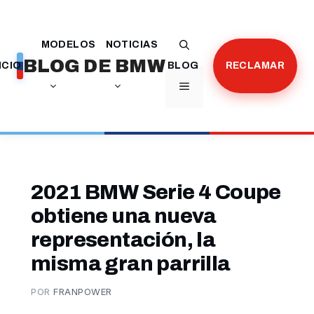
Saltar
al
MODELOS
NOTICIAS
contenido
BLOG DE BMW
ICIO
BLOG
RECLAMAR
MENÚ
2021 BMW Serie 4 Coupe
obtiene una nueva
representación, la
misma gran parrilla
POR
FRANPOWER