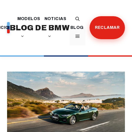
Saltar
al
MODELOS
NOTICIAS
contenido
BLOG DE BMW
ICIO
BLOG
RECLAMAR
MENÚ