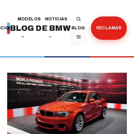
Saltar
al
MODELOS
NOTICIAS
contenido
BLOG DE BMW
ICIO
BLOG
RECLAMAR
MENÚ