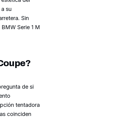
 a su
rretera. Sin
el BMW Serie 1 M
 Coupe?
pregunta de si
iento
opción tentadora
cas coinciden