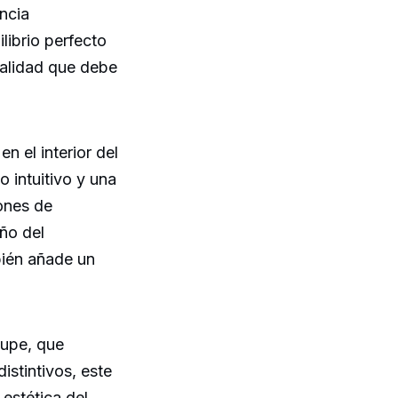
ncia
ibrio perfecto
cualidad que debe
en el interior del
 intuitivo y una
ones de
ño del
bién añade un
upe, que
istintivos, este
estética del