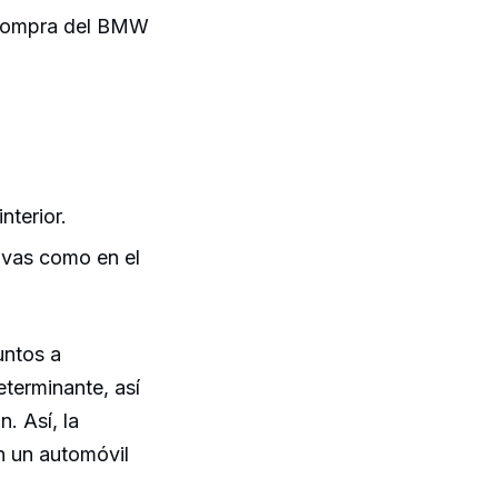
e compra del BMW
nterior.
ivas como en el
untos a
eterminante, así
. Así, la
n un automóvil