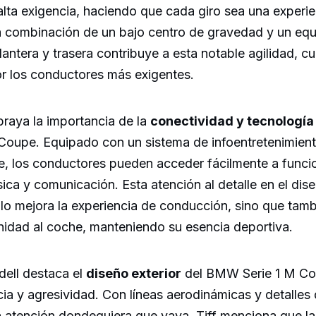
lta exigencia, haciendo que cada giro sea una experie
 combinación de un bajo centro de gravedad y un equil
elantera y trasera contribuye a esta notable agilidad, 
or los conductores más exigentes.
braya la importancia de la
conectividad y tecnología
oupe. Equipado con un sistema de infoentretenimiento
le, los conductores pueden acceder fácilmente a funci
ca y comunicación. Esta atención al detalle en el dise
olo mejora la experiencia de conducción, sino que tam
idad al coche, manteniendo su esencia deportiva.
dell destaca el
diseño exterior
del BMW Serie 1 M Co
a y agresividad. Con líneas aerodinámicas y detalles d
 atención dondequiera que vaya. Tiff menciona que la 