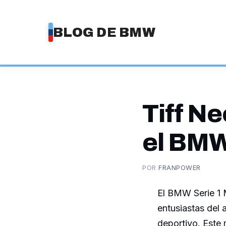
Saltar
al
BLOG DE BMW
contenido
Tiff Ne
el BMW
POR
FRANPOWER
El BMW Serie 1 
entusiastas del
deportivo. Este