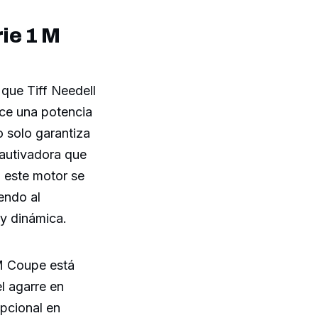
ie 1 M
que Tiff Needell
ece una potencia
 solo garantiza
cautivadora que
o este motor se
endo al
y dinámica.
M Coupe está
l agarre en
pcional en