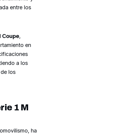
ada entre los
 M Coupe
,
ortamiento en
cificaciones
tiendo a los
 de los
rie 1 M
tomovilismo, ha