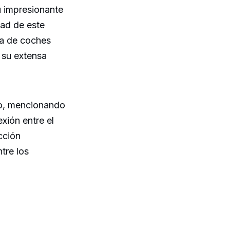
u impresionante
idad de este
ía de coches
 su extensa
lo, mencionando
xión entre el
cción
tre los