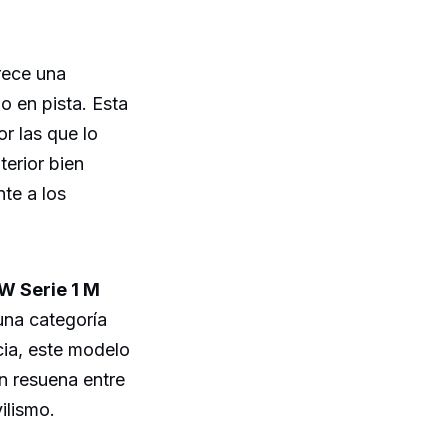
rece una
o en pista. Esta
r las que lo
terior bien
te a los
 Serie 1 M
una categoría
cia, este modelo
n resuena entre
ilismo.