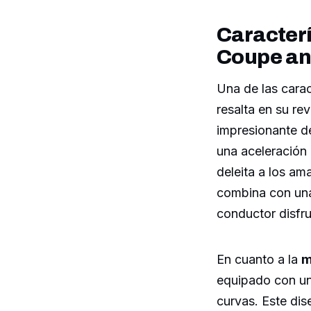
Caracter
Coupe ana
Una de las cara
resalta en su re
impresionante d
una aceleración
deleita a los am
combina con una
conductor disfr
En cuanto a la
m
equipado con un 
curvas. Este di