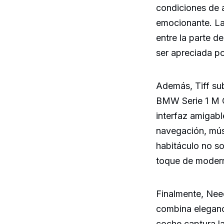
condiciones de a
emocionante. La
entre la parte d
ser apreciada p
Además, Tiff su
BMW Serie 1 M C
interfaz amigab
navegación, músi
habitáculo no s
toque de modern
Finalmente, Nee
combina eleganci
coche captura la