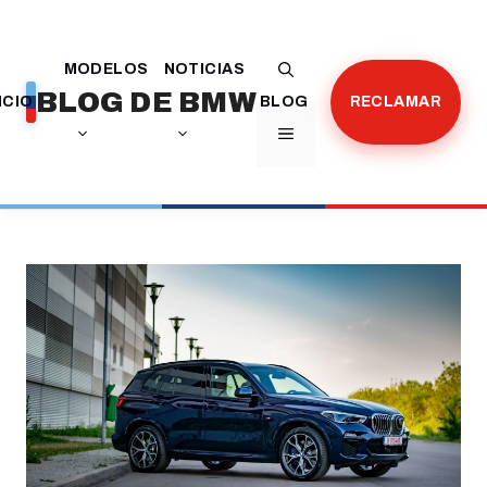
Saltar
al
MODELOS
NOTICIAS
contenido
BLOG DE BMW
ICIO
BLOG
RECLAMAR
MENÚ