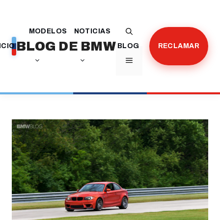
Saltar
al
MODELOS
NOTICIAS
contenido
BLOG DE BMW
ICIO
BLOG
RECLAMAR
MENÚ