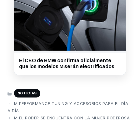
El CEO de BMW confirma oficialmente
que los modelos M serán electrificados
CATEGORÍAS
NOTICIAS
M PERFORMANCE TUNING Y ACCESORIOS PARA EL DÍA
A DÍA
M EL PODER SE ENCUENTRA CON LA MUJER PODEROSA