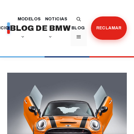
Saltar
al
MODELOS
NOTICIAS
contenido
BLOG DE BMW
ICIO
BLOG
RECLAMAR
MENÚ