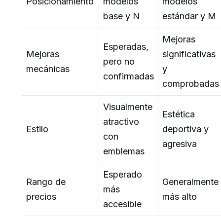
Posicionamiento
modelos
modelos
base y N
estándar y M
Mejoras
Esperadas,
Mejoras
significativas
pero no
mecánicas
y
confirmadas
comprobadas
Visualmente
Estética
atractivo
Estilo
deportiva y
con
agresiva
emblemas
Esperado
Rango de
Generalmente
más
precios
más alto
accesible