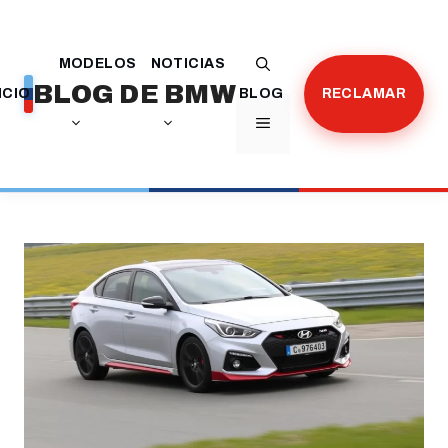
Saltar
al
MODELOS
NOTICIAS
contenido
BLOG DE BMW
ICIO
BLOG
RECLAMAR
MENÚ