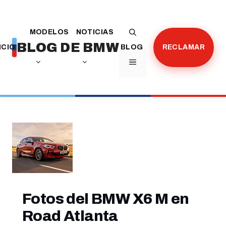
Saltar
al
MODELOS
NOTICIAS
contenido
BLOG DE BMW
ICIO
BLOG
RECLAMAR
MENÚ
Fotos del BMW X6 M en
Road Atlanta