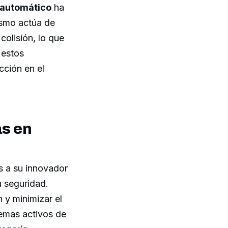
 automático
ha
nismo actúa de
olisión, lo que
 estos
cción en el
as en
s a su innovador
a seguridad.
 y minimizar el
temas activos de