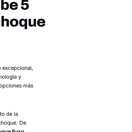
ibe 5
 choque
o excepcional,
nología y
 opciones más
to de la
 choque. De
hoque Euro