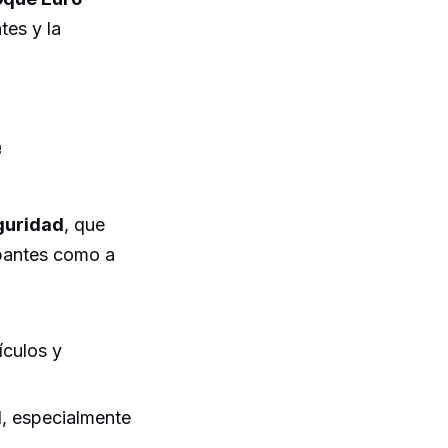
tes y la
e
guridad
, que
upantes como a
ículos y
d, especialmente