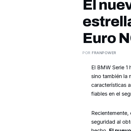
El nue
estrel
Euro 
POR
FRANPOWER
El BMW Serie 1 h
sino también la
características
fiables en el s
Recientemente, 
seguridad al ob
hecho,
El nuevo