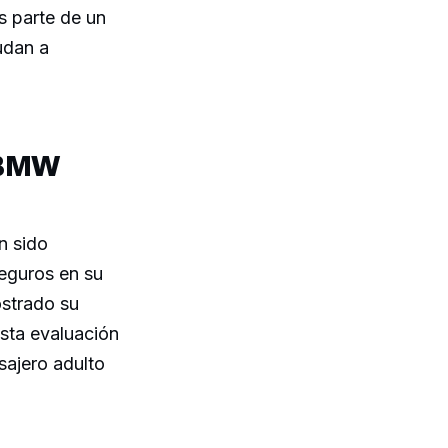
es parte de un
udan a
 BMW
n sido
eguros en su
ostrado su
Esta evaluación
sajero adulto