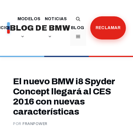
Saltar
al
MODELOS
NOTICIAS
contenido
BLOG DE BMW
ICIO
BLOG
RECLAMAR
MENÚ
El nuevo BMW i8 Spyder
Concept llegará al CES
2016 con nuevas
características
POR
FRANPOWER