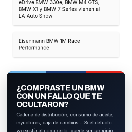
eDrive BMW 330e, BMW M4 GTS,
BMW X1 y BMW 7 Series vienen al
LA Auto Show
Eisenmann BMW 1M Race
Performance
¿COMPRASTE UN BMW
CON UN FALLO QUE TE
OCULTARON?
Cadena de distribución, consumo de aceite,
inyectores, caja de cambios… Si el defecto
ya existía al comprarlo, puede ser un
vicio