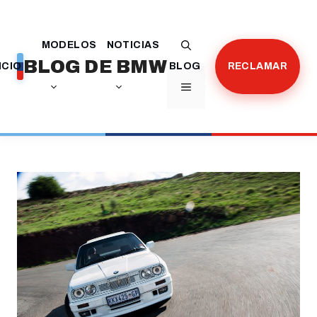
Saltar
al
MODELOS
NOTICIAS
contenido
BLOG DE BMW
ICIO
BLOG
RECLAMAR
MENÚ