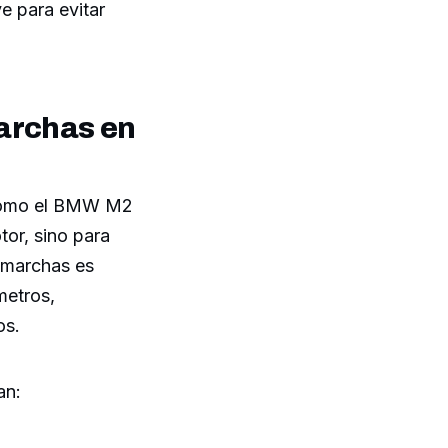
e para evitar
archas en
o como el BMW M2
tor, sino para
 marchas es
metros,
os.
an: