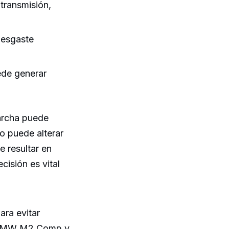
transmisión,
desgaste
de generar
marcha puede
o puede alterar
e resultar en
cisión es vital
ara evitar
el BMW M2 Comp y