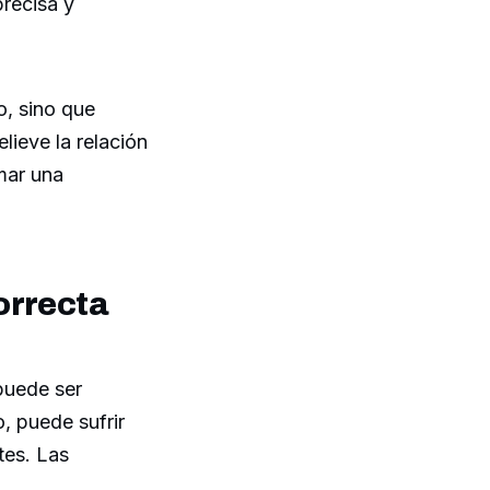
precisa y
o, sino que
lieve la relación
mar una
orrecta
puede ser
, puede sufrir
tes. Las