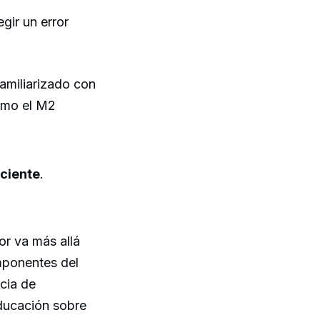
gir un error
amiliarizado con
como el M2
iciente
.
or va más allá
mponentes del
cia de
ducación sobre