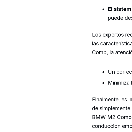
El sistem
puede des
Los expertos re
las característi
Comp, la atención
Un correc
Minimiza 
Finalmente, es i
de simplemente 
BMW M2 Comp pue
conducción emoc