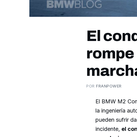
El con
rompe 
marcha
POR
FRANPOWER
El BMW M2 Comp 
la ingeniería au
pueden sufrir d
incidente,
el co