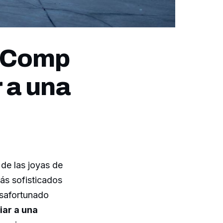
2 Comp
 a una
de las joyas de
ás sofisticados
esafortunado
ar a una