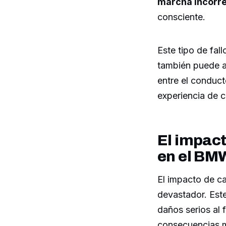
marcha incorr
consciente.
Este tipo de fal
también puede ac
entre el conduct
experiencia de 
El impac
en el B
El impacto de c
devastador. Est
daños serios al 
consecuencias 