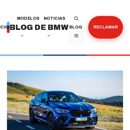
Saltar
al
MODELOS
NOTICIAS
contenido
BLOG DE BMW
ICIO
BLOG
RECLAMAR
MENÚ