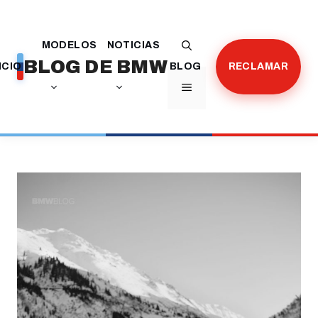
Saltar
al
MODELOS
NOTICIAS
contenido
BLOG DE BMW
ICIO
BLOG
RECLAMAR
MENÚ