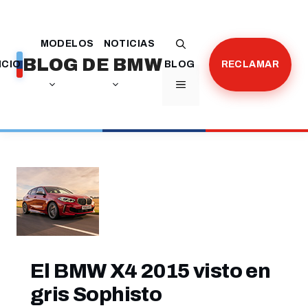
Saltar
al
MODELOS
NOTICIAS
contenido
BLOG DE BMW
ICIO
BLOG
RECLAMAR
MENÚ
El BMW X4 2015 visto en
gris Sophisto