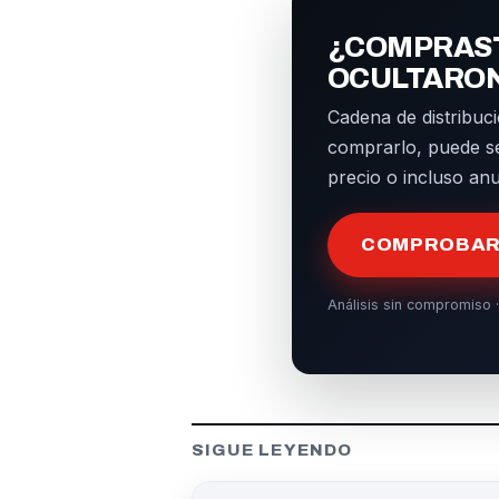
¿COMPRAST
OCULTARO
Cadena de distribuci
comprarlo, puede s
precio o incluso an
COMPROBAR 
Análisis sin compromiso ·
SIGUE LEYENDO