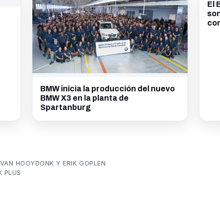
El 
son
co
BMW inicia la producción del nuevo
BMW X3 en la planta de
Spartanburg
 VAN HOOYDONK Y ERIK GOPLEN
K PLUS