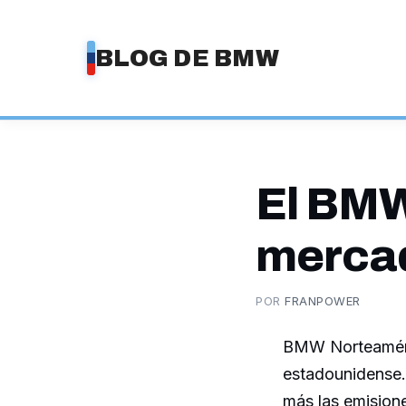
Saltar
al
BLOG DE BMW
contenido
El BMW 
merca
POR
FRANPOWER
BMW Norteaméric
estadounidense.
más las emision