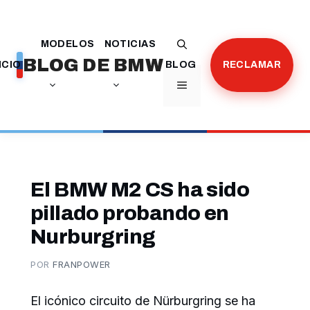
Saltar
al
MODELOS
NOTICIAS
contenido
BLOG DE BMW
ICIO
BLOG
RECLAMAR
MENÚ
El BMW M2 CS ha sido
pillado probando en
Nurburgring
POR
FRANPOWER
El icónico circuito de Nürburgring se ha