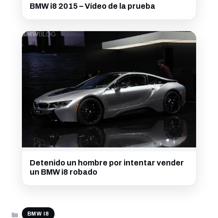
BMW i8 2015 – Vídeo de la prueba
Detenido un hombre por intentar vender
un BMW i8 robado
CATEGORÍAS
BMW I8