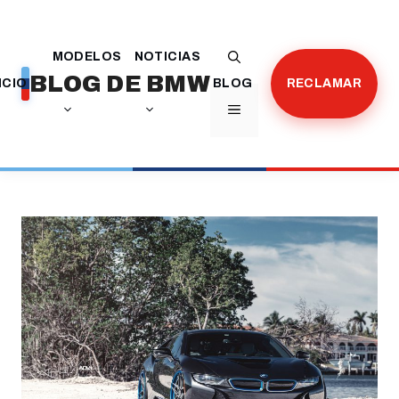
Saltar
al
MODELOS
NOTICIAS
contenido
BLOG DE BMW
ICIO
BLOG
RECLAMAR
MENÚ