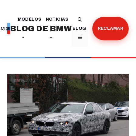
Saltar
al
MODELOS
NOTICIAS
contenido
BLOG DE BMW
ICIO
BLOG
RECLAMAR
MENÚ