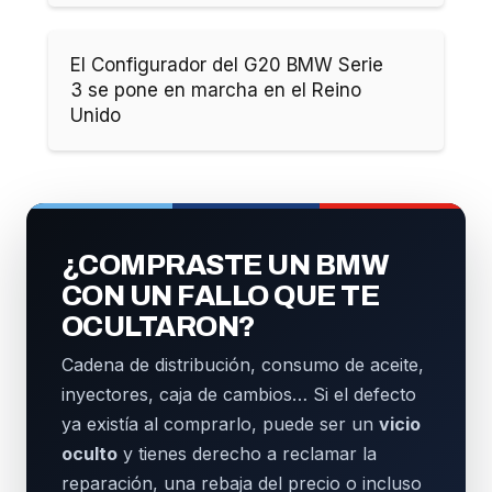
El Configurador del G20 BMW Serie
3 se pone en marcha en el Reino
Unido
¿COMPRASTE UN BMW
CON UN FALLO QUE TE
OCULTARON?
Cadena de distribución, consumo de aceite,
inyectores, caja de cambios… Si el defecto
ya existía al comprarlo, puede ser un
vicio
oculto
y tienes derecho a reclamar la
reparación, una rebaja del precio o incluso