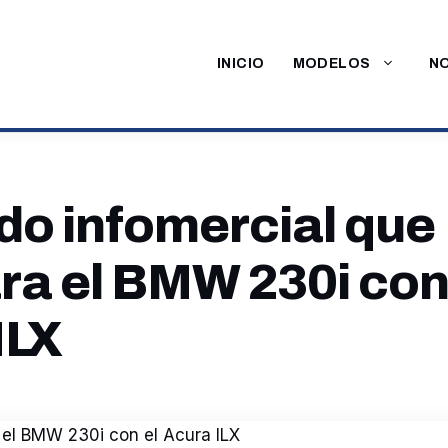
INICIO
MODELOS
NO
ido infomercial que
a el BMW 230i con
ILX