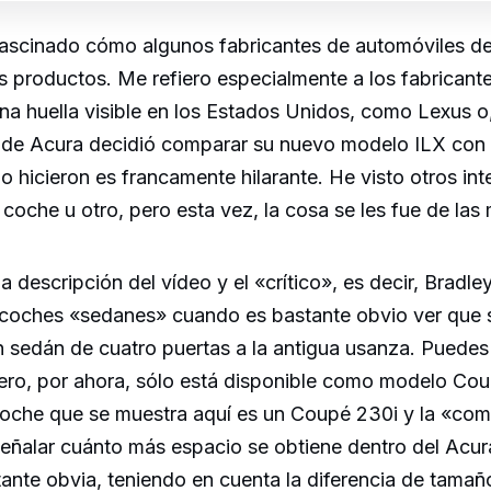
ascinado cómo algunos fabricantes de automóviles d
s productos. Me refiero especialmente a los fabrican
a huella visible en los Estados Unidos, como Lexus o,
 de Acura decidió comparar su nuevo modelo ILX con
lo hicieron es francamente hilarante. He visto otros in
coche u otro, pero esta vez, la cosa se les fue de las
 la descripción del vídeo y el «crítico», es decir, Brad
coches «sedanes» cuando es bastante obvio ver que s
n sedán de cuatro puertas a la antigua usanza. Puedes 
ero, por ahora, sólo está disponible como modelo Co
 coche que se muestra aquí es un Coupé 230i y la «co
señalar cuánto más espacio se obtiene dentro del Acur
ante obvia, teniendo en cuenta la diferencia de tamaño