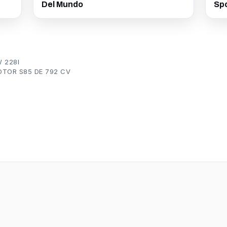
5
Sp
Del Mundo
 228I
TOR S85 DE 792 CV