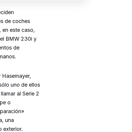
eciden
tes de coches
 en este caso,
 el BMW 230i y
tentos de
 manos.
ley Hasemayer,
ólo uno de ellos
llamar al Serie 2
upe o
mparación»
a, una
 exterior.