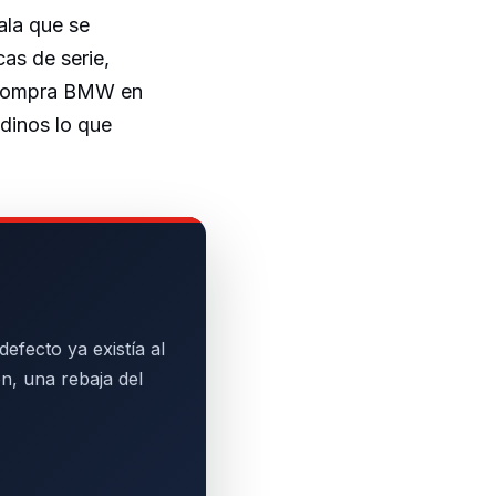
ala que se
cas de serie,
e compra BMW en
 dinos lo que
efecto ya existía al
n, una rebaja del