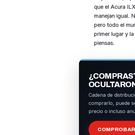
que el Acura ILX
manejan igual. N
pero todo el mu
primer lugar y l
piensas.
¿COMPRAST
OCULTARO
Cadena de distribuci
comprarlo, puede s
precio o incluso an
COMPROBAR 