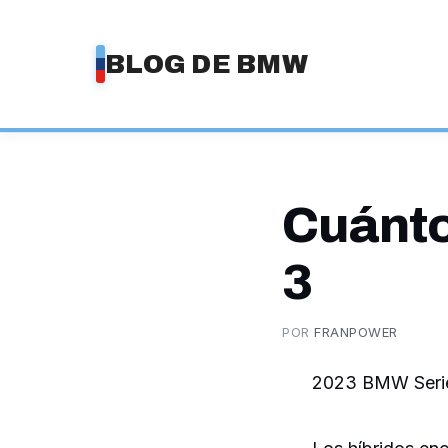
Saltar
al
BLOG DE BMW
contenido
Cuánto
3
POR
FRANPOWER
2023 BMW Seri