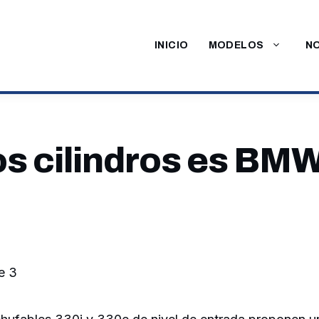
INICIO
MODELOS
NO
s cilindros es BMW
e 3