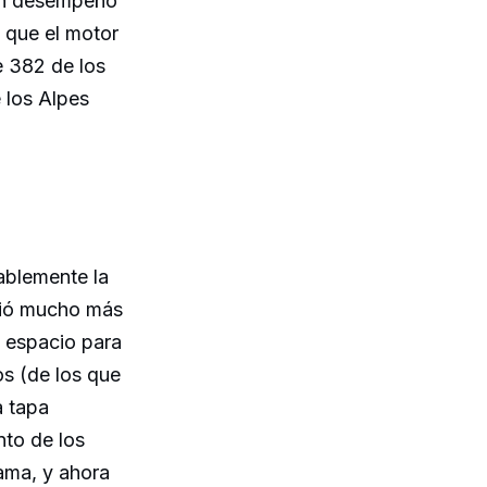
 un desempeño
 que el motor
e 382 de los
 los Alpes
dablemente la
uió mucho más
l espacio para
ros (de los que
a tapa
nto de los
ma, y ​​ahora