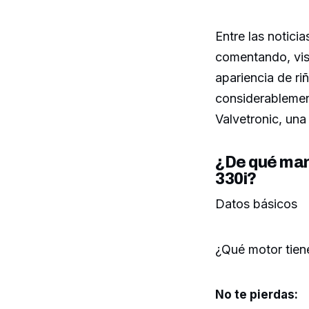
Entre las notici
comentando, vist
apariencia de ri
considerablemen
Valvetronic, un
¿De qué man
330i?
Datos básicos
¿Qué motor tie
No te pierdas: