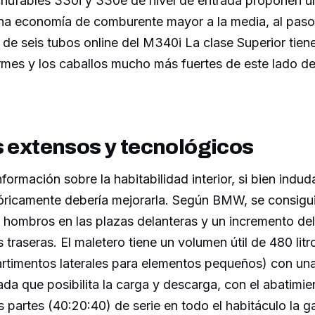
chufables 330i y 330e de nivel de entrada proponen
a economía de comburente mayor a la media, al paso
de seis tubos online del M340i La clase Superior tien
es y los caballos mucho más fuertes de este lado de
s extensos y tecnológicos
ormación sobre la habitabilidad interior, si bien indu
óricamente debería mejorarla. Según BMW, se consig
 hombros en las plazas delanteras y un incremento de
s traseras. El maletero tiene un volumen útil de 480 lit
rtimentos laterales para elementos pequeños) con un
a que posibilita la carga y descarga, con el abatimie
s partes (40:20:40) de serie en todo el habitáculo la ga