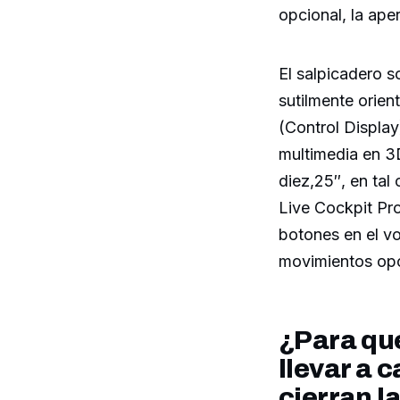
opcional, la ape
El salpicadero s
sutilmente orien
(Control Display
multimedia en 3
diez,25″, en tal
Live Cockpit Pro
botones en el vo
movimientos opc
¿Para qu
llevar a 
cierran l