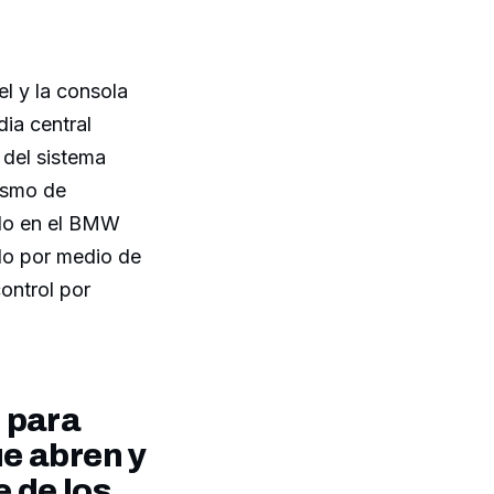
el y la consola
dia central
 del sistema
ismo de
ello en el BMW
ndo por medio de
control por
 para
ue abren y
e de los