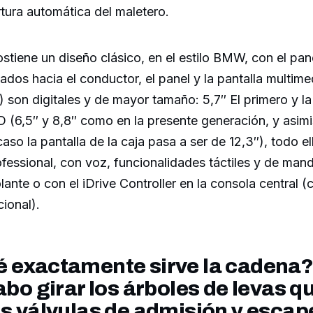
rtura automática del maletero.
ostiene un diseño clásico, en el estilo BMW, con el pan
tados hacia el conductor, el panel y la pantalla multime
) son digitales y de mayor tamaño: 5,7″ El primero y la
D (6,5″ y 8,8″ como en la presente generación, y asim
 caso la pantalla de la caja pasa a ser de 12,3″), todo 
fessional, con voz, funcionalidades táctiles y de ma
lante o con el iDrive Controller en la consola central (
ional).
é exactamente sirve la cadena?
cabo girar los árboles de levas q
as válvulas de admisión y escap