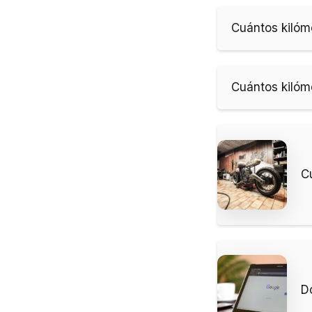
Cuántos kilóme
Cuántos kilóme
C
D