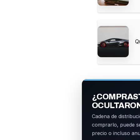
Q
¿COMPRAST
OCULTARO
Cadena de distribuci
comprarlo, puede s
precio o incluso an