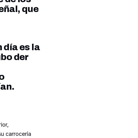
eñal, que
 día es la
ubo der
o
ían.
ior,
su carrocería