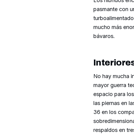
Los híbridos en
pasmante con un
turboalimentado 
mucho más enorm
bávaros.
Interiore
No hay mucha inf
mayor guerra te
espacio para los
las piernas en la
36 en los compa
sobredimensionad
respaldos en tre