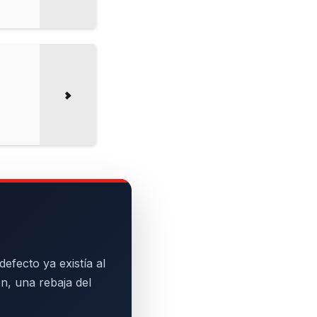
efecto ya existía al
n, una rebaja del