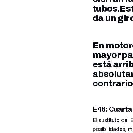
tubos.Est
da un gir
En motore
mayor par
está arri
absolutam
contrario
E46: Cuarta
El sustituto del 
posibilidades, m