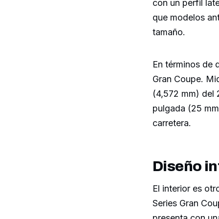
con un perfil la
que modelos ant
tamaño.
En términos de 
Gran Coupe. Mid
(4,572 mm) del 
pulgada (25 mm)
carretera.
Diseño in
El interior es o
Series Gran Cou
presenta con un