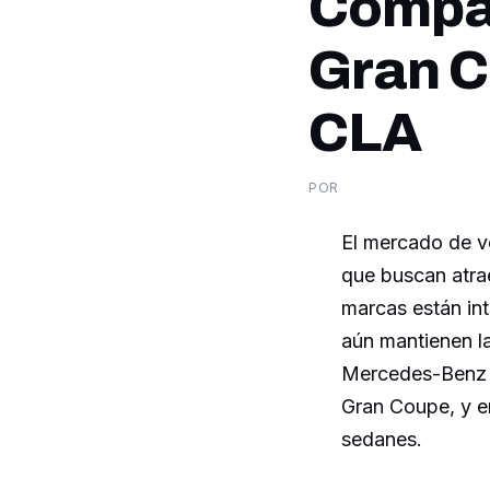
Compar
Gran C
CLA
POR
El mercado de ve
que buscan atrae
marcas están in
aún mantienen la
Mercedes-Benz C
Gran Coupe, y e
sedanes.