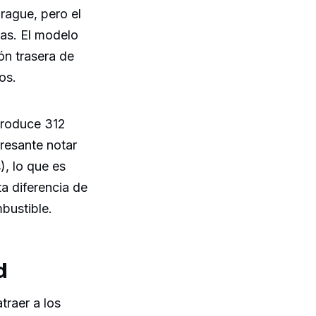
ague, pero el
cas. El modelo
ón trasera de
os.
produce 312
eresante notar
, lo que es
ta diferencia de
bustible.
d
traer a los