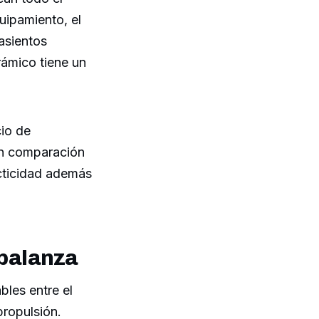
quipamiento, el
asientos
rámico tiene un
cio de
en comparación
acticidad además
 balanza
bles entre el
ropulsión.