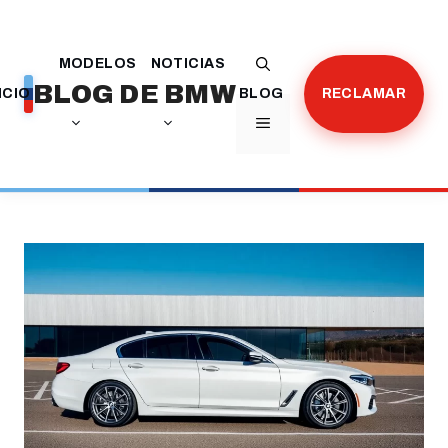
Saltar
al
MODELOS
NOTICIAS
contenido
BLOG DE BMW
ICIO
BLOG
RECLAMAR
MENÚ