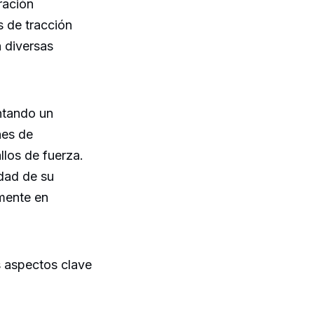
ración
 de tracción
n diversas
ntando un
nes de
llos de fuerza.
idad de su
lmente en
s aspectos clave