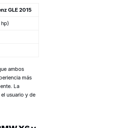
nz GLE 2015
 hp)
 que ambos
periencia más
ente. La
el usuario y de