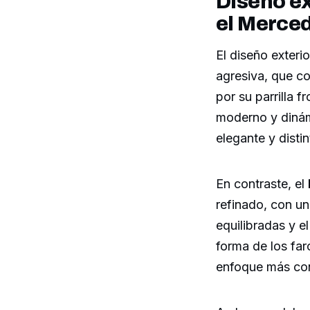
Diseño ex
el Merce
El diseño exteri
agresiva, que co
por su parrilla 
moderno y dinámi
elegante y disti
En contraste, el
refinado, con un
equilibradas y e
forma de los faro
enfoque más con