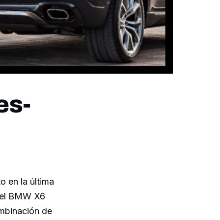
es-
 en la última
n el BMW X6
mbinación de