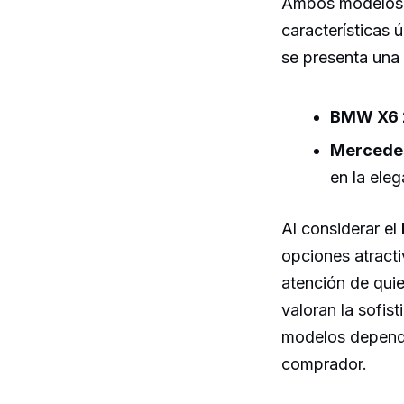
Ambos modelos de
características 
se presenta una 
BMW X6 
Mercedes
en la eleg
Al considerar el
opciones atracti
atención de qui
valoran la sofist
modelos depende
comprador.