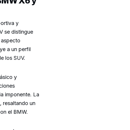
 BMW X6 y
ortiva y
V se distingue
n aspecto
e a un perfil
de los SUV.
ásico y
rciones
cia imponente. La
a, resaltando un
con el BMW.