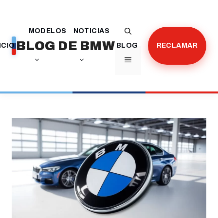
Saltar
al
MODELOS
NOTICIAS
contenido
BLOG DE BMW
ICIO
BLOG
RECLAMAR
MENÚ