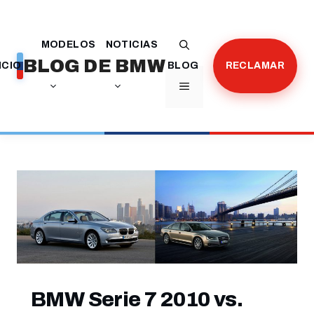
Saltar
al
MODELOS
NOTICIAS
contenido
BLOG DE BMW
ICIO
BLOG
RECLAMAR
MENÚ
BMW Serie 7 2010 vs.