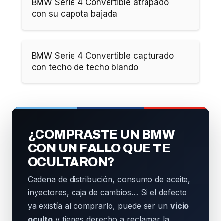
BMW Serie 4 Convertible atrapado
con su capota bajada
BMW Serie 4 Convertible capturado
con techo de techo blando
¿COMPRASTE UN BMW
CON UN FALLO QUE TE
OCULTARON?
Cadena de distribución, consumo de aceite,
inyectores, caja de cambios… Si el defecto
ya existía al comprarlo, puede ser un
vicio
oculto
y tienes derecho a reclamar la