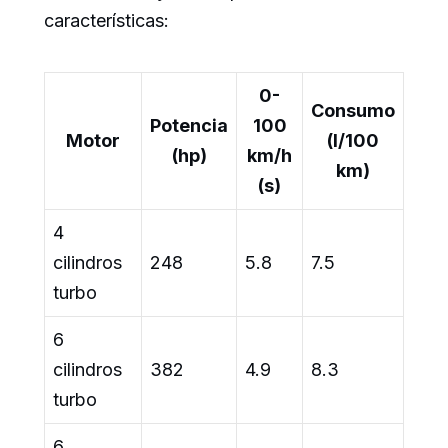
características:
0-
Consumo
Potencia
100
Motor
(l/100
(hp)
km/h
km)
(s)
4
cilindros
248
5.8
7.5
turbo
6
cilindros
382
4.9
8.3
turbo
6