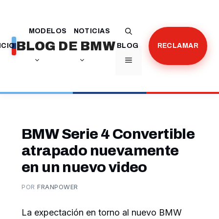
Saltar
al
MODELOS
NOTICIAS
contenido
BLOG DE BMW
ICIO
BLOG
RECLAMAR
MENÚ
BMW Serie 4 Convertible
atrapado nuevamente
en un nuevo video
POR
FRANPOWER
La expectación en torno al nuevo BMW