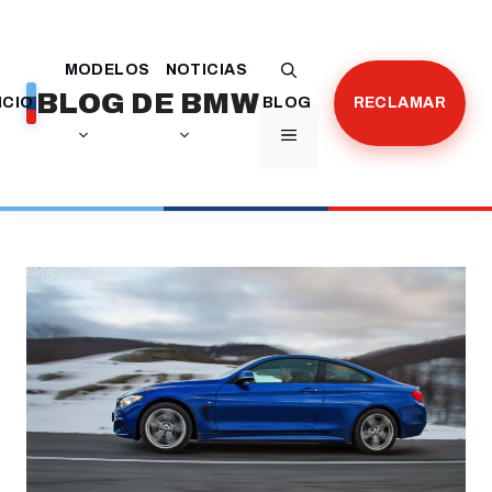
Saltar
al
MODELOS
NOTICIAS
contenido
BLOG DE BMW
ICIO
BLOG
RECLAMAR
MENÚ