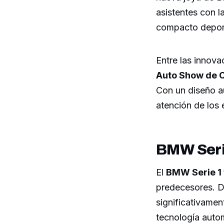
asistentes con 
compacto depor
Entre las innova
Auto Show de 
Con un diseño a
atención de los 
BMW Serie
El
BMW Serie 1 t
predecesores. D
significativame
tecnología auto