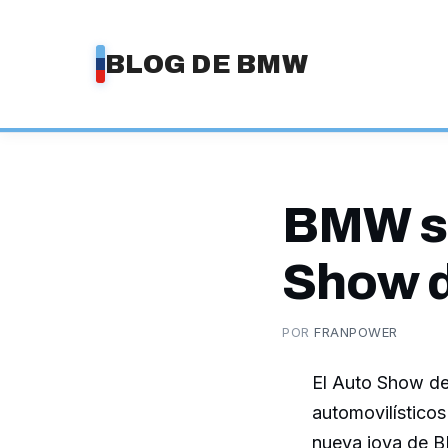
Saltar
al
BLOG DE BMW
contenido
BMW ser
Show d
POR
FRANPOWER
El Auto Show de
automovilísticos
nueva joya de B