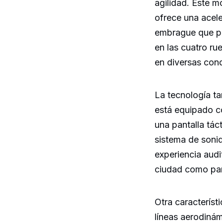
agilidad. Este 
ofrece una acel
embrague que pe
en las cuatro ru
en diversas con
La tecnología t
está equipado co
una pantalla tác
sistema de soni
experiencia audit
ciudad como para
Otra característ
líneas aerodinám