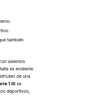
derno.
tivo.
 que también
con asientos
talle es evidente
isfruten de una
ie 1 tii
se
os deportivos,