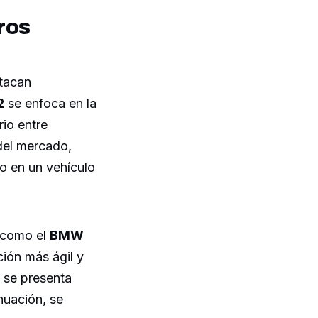
ros
tacan
2
se enfoca en la
rio entre
del mercado,
lo en un vehículo
 como el
BMW
ión más ágil y
se presenta
nuación, se