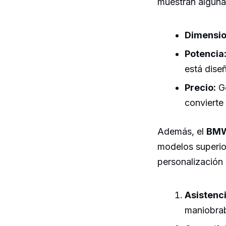
muestran algunas
Dimensio
Potencia
está dise
Precio:
Ge
convierte
Además, el
BMW 
modelos superio
personalización 
Asistenci
maniobrab