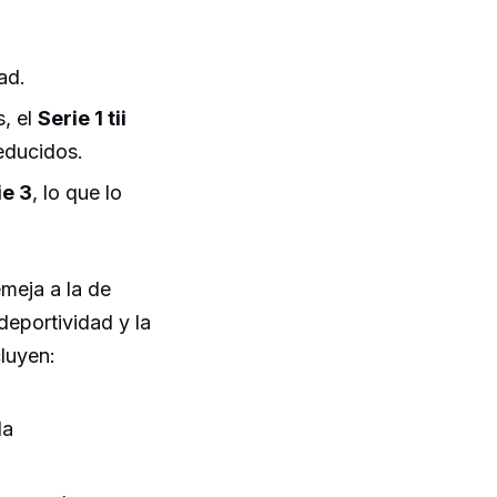
ad.
, el
Serie 1 tii
educidos.
ie 3
, lo que lo
meja a la de
deportividad y la
cluyen:
la