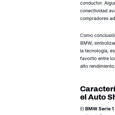
conductor. Algun
conectividad av
compradores ada
Como conclusió
BMW, simbolizan
la tecnología, 
favorito entre l
alto rendimiento
Caracterí
el Auto 
El
BMW Serie 1 t