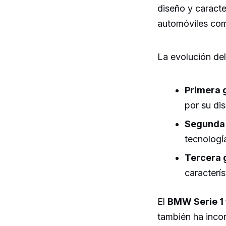
diseño y caracte
automóviles com
La evolución de
Primera 
por su di
Segunda 
tecnologí
Tercera 
caracterís
El
BMW Serie 1 t
también ha inco