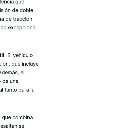
tencia que
isión de doble
a de tracción
idad excepcional
ii
. El vehículo
ión, que incluye
 Además, el
o de una
l tanto para la
, que combina
resaltan se