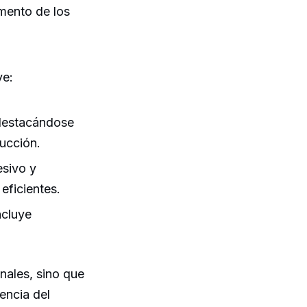
gmento de los
ve:
, destacándose
ucción.
esivo y
eficientes.
ncluye
nales, sino que
encia del