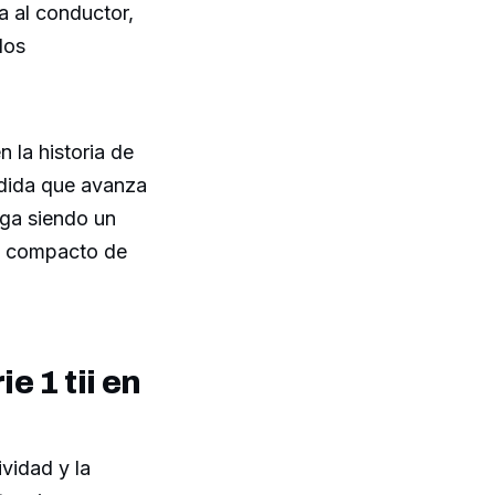
a al conductor,
los
 la historia de
edida que avanza
iga siendo un
lo compacto de
 1 tii en
vidad y la