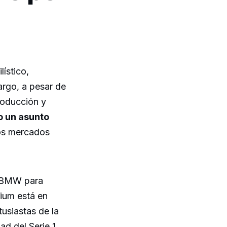
ístico,
rgo, a pesar de
roducción y
o un asunto
ros mercados
de BMW para
ium está en
usiastas de la
ad del Serie 1