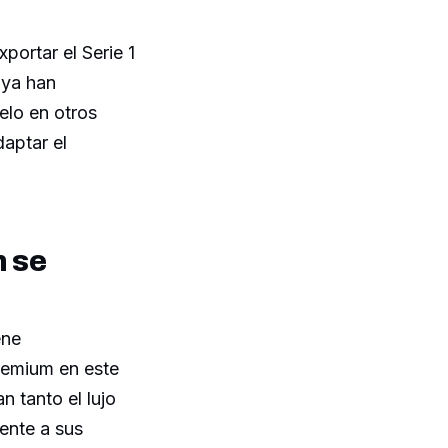
portar el Serie 1
 ya han
elo en otros
aptar el
n se
ene
remium en este
 tanto el lujo
ente a sus