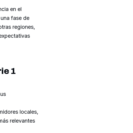
cia en el
 una fase de
otras regiones,
expectativas
ie 1
sus
midores locales,
más relevantes