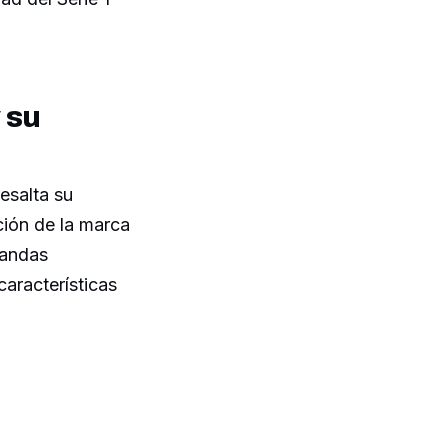
 su
esalta su
ción de la marca
mandas
características