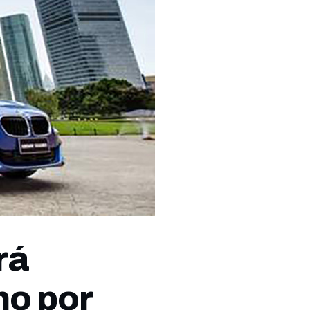
rá
no por