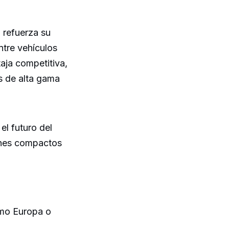
a refuerza su
tre vehículos
aja competitiva,
s de alta gama
l futuro del
anes compactos
omo Europa o