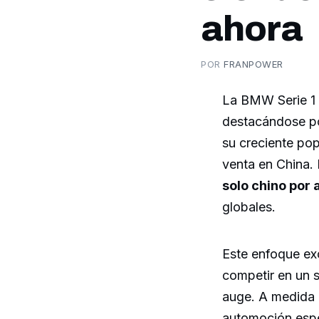
ahora
POR
FRANPOWER
La BMW Serie 1 
destacándose po
su creciente pop
venta en China.
solo chino por 
globales.
Este enfoque exc
competir en un 
auge. A medida q
automoción esper