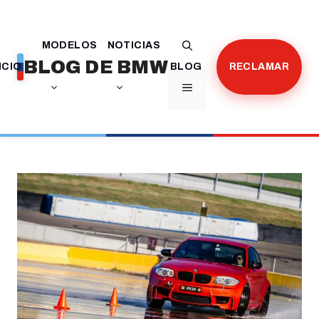
Saltar
al
MODELOS
NOTICIAS
contenido
BLOG DE BMW
ICIO
BLOG
RECLAMAR
MENÚ