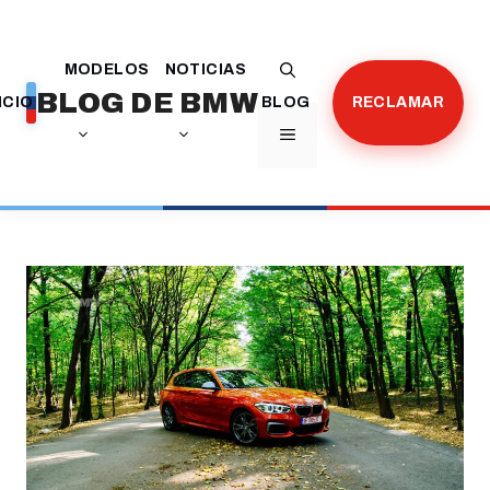
Saltar
al
MODELOS
NOTICIAS
contenido
BLOG DE BMW
ICIO
BLOG
RECLAMAR
MENÚ