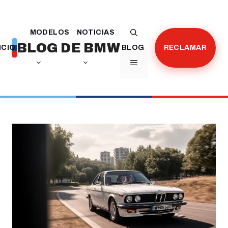
Saltar
al
MODELOS
NOTICIAS
contenido
BLOG DE BMW
ICIO
BLOG
RECLAMAR
MENÚ