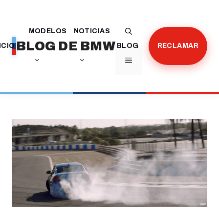
Saltar
al
MODELOS
NOTICIAS
contenido
BLOG DE BMW
ICIO
BLOG
RECLAMAR
MENÚ