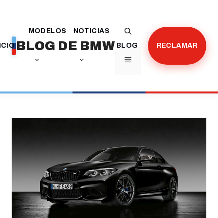
Saltar
al
MODELOS
NOTICIAS
contenido
BLOG DE BMW
ICIO
BLOG
RECLAMAR
MENÚ