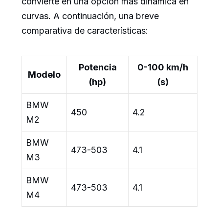
convierte en una opción más dinámica en
curvas. A continuación, una breve
comparativa de características:
Potencia
0-100 km/h
Modelo
(hp)
(s)
BMW
450
4.2
M2
BMW
473-503
4.1
M3
BMW
473-503
4.1
M4