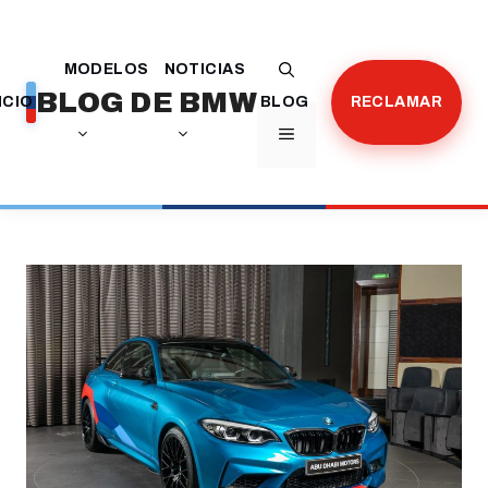
Saltar
al
MODELOS
NOTICIAS
contenido
BLOG DE BMW
ICIO
BLOG
RECLAMAR
MENÚ