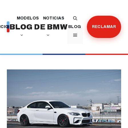
Saltar
al
MODELOS
NOTICIAS
contenido
BLOG DE BMW
ICIO
BLOG
RECLAMAR
MENÚ